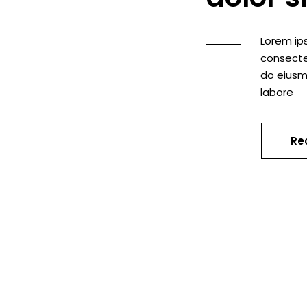
Lorem ip
consectet
do eiusm
labore
Re